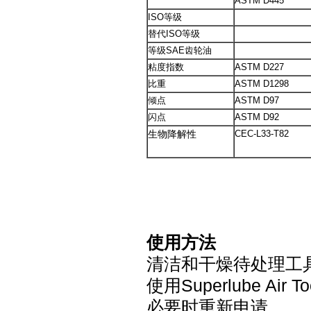
ASTM D445
ISO等级
替代ISO等级
等级SAE齿轮油
粘度指数
ASTM D227
比重
ASTM D1298
倾点
ASTM D97
闪点
ASTM D92
生物降解性
CEC-L33-T82
使用方法
清洁和干燥待处理工
使用Superlube Air
必要时重新申请