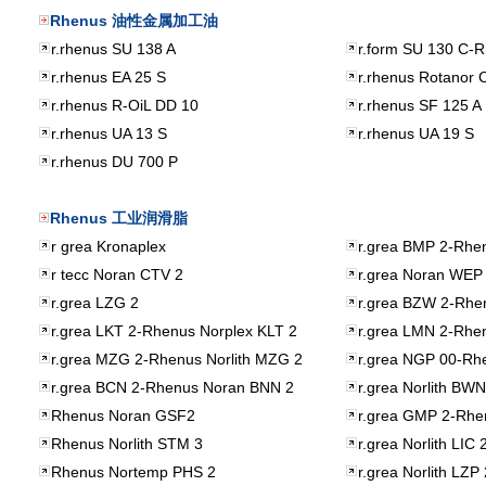
Rhenus
油性金属加工油
r.rhenus SU 138 A
r.form SU 130 C-
r.rhenus EA 25 S
r.rhenus Rotanor
r.rhenus R-OiL DD 10
r.rhenus SF 125 A
r.rhenus UA 13 S
r.rhenus UA 19 S
r.rhenus DU 700 P
Rhenus
工业润滑脂
r grea Kronaplex
r.grea BMP 2-Rhen
r tecc Noran CTV 2
r.grea Noran WEP
r.grea LZG 2
r.grea BZW 2-Rhen
r.grea LKT 2-Rhenus Norplex KLT 2
r.grea LMN 2-Rhe
r.grea MZG 2-Rhenus Norlith MZG 2
r.grea NGP 00-Rh
r.grea BCN 2-Rhenus Noran BNN 2
r.grea Norlith BW
Rhenus Noran GSF2
r.grea GMP 2-Rhe
Rhenus Norlith STM 3
r.grea Norlith LIC
Rhenus Nortemp PHS 2
r.grea Norlith LZP