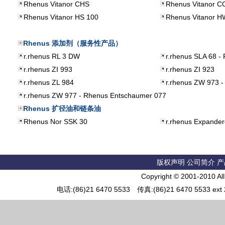
Rhenus Vitanor CHS
Rhenus Vitanor 
Rhenus Vitanor HS 100
Rhenus Vitanor H
Rhenus
添加剂（服务性产品）
r.rhenus RL 3 DW
r.rhenus SLA 68 -
r.rhenus ZI 993
r.rhenus ZI 923
r.rhenus ZL 984
r.rhenus ZW 973 -
r.rhenus ZW 977 - Rhenus Entschaumer 077
Rhenus 扩径油和链条油
Rhenus Nor SSK 30
r.rhenus Expander
版权声明
公司简介
产
Copyright © 2001-2010 Al
电话:(86)21 6470 5533 传真:(86)21 6470 5533