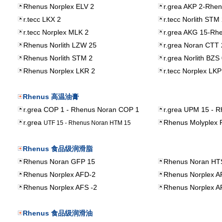
Rhenus Norplex ELV 2
r.grea AKP 2-Rhen
r.tecc LKX 2
r.tecc Norlith STM
r.tecc Norplex MLK 2
r.grea AKG 15-Rh
Rhenus Norlith LZW 25
r.grea Noran CTT
Rhenus Norlith STM 2
r.grea Norlith BZ
Rhenus Norplex LKR 2
r.tecc Norplex LK
Rhenus 高温油膏
r.grea COP 1 - Rhenus Noran COP 1
r.grea UPM 15 - 
r.grea
Rhenus Molyplex 
UTF 15 - Rhenus Noran HTM 15
Rhenus 食品级润滑脂
Rhenus Noran GFP 15
Rhenus Noran HT
Rhenus Norplex AFD-2
Rhenus Norplex A
Rhenus Norplex AFS -2
Rhenus Norplex A
Rhenus 食品级润滑油