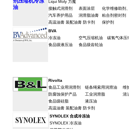
剂压缩机冷冻
Liqui Moly 力魔
油
接触式润滑剂
表面涂层
化学维修助剂
汽车养护用品
润滑脂油膏
粘合剂密封剂
高温油膏 装配油膏 防卡剂
保护剂
BVA
冷冻油
空气压缩机油
碳氢气体压
食品级液压油
食品级齿轮油
Rivolta
食品工业用润滑剂
链条绳索用润滑油
维
防腐蚀保护产品
工业润滑脂
清
食品级硅脂
液压油
高温油膏 装配油膏 防卡剂
SYNOLEX 合成冷冻油
SYNOLEX 冷冻油