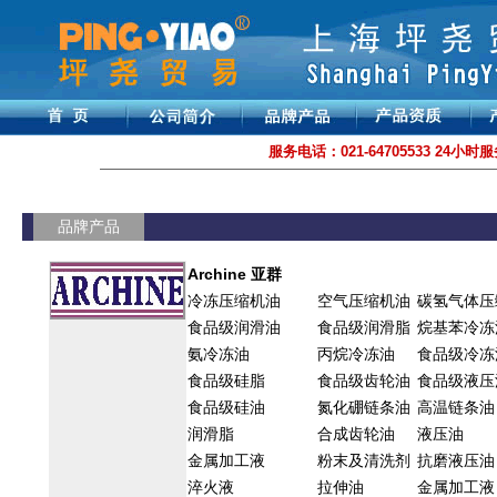
服务电话：021-64705533 24小时服务
品牌产品
Archine 亚群
冷冻压缩机油
空气压缩机油
碳氢气体压
食品级润滑油
食品级润滑脂
烷基苯冷冻
氨冷冻油
丙烷冷冻油
食品级冷冻
食品级硅脂
食品级齿轮油
食品级液压
食品级硅油
氮化硼链条油
高温链条油
润滑脂
合成齿轮油
液压油
金属加工液
粉末及清洗剂
抗磨液压油
淬火液
拉伸油
金属加工液