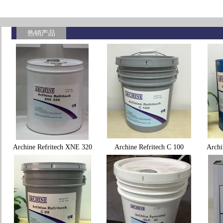
热销产品
Archine Refritech XNE 320
Archine Refritech C 100
Archi